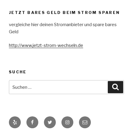
JETZT BARES GELD BEIM STROM SPAREN
vergleiche hier deinen Stromanbieter und spare bares
Geld
http://www.jetzt-strom-wechseln.de
SUCHE
Suche
Suche
nach:
Yelp
Facebook
Twitter
Instagram
E-
Mail